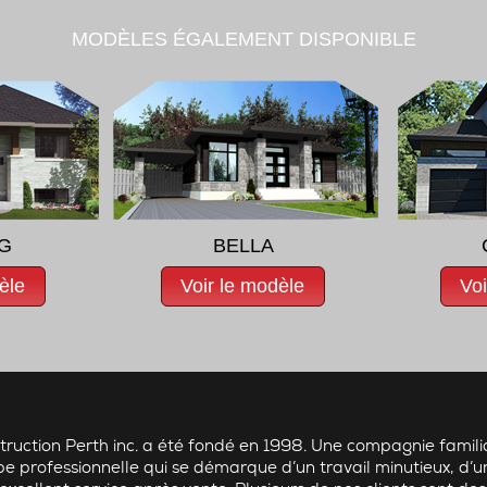
MODÈLES ÉGALEMENT DISPONIBLE
G
BELLA
èle
Voir le modèle
Voi
truction Perth inc. a été fondé en 1998. Une compagnie famili
pe professionnelle qui se démarque d’un travail minutieux, d’u