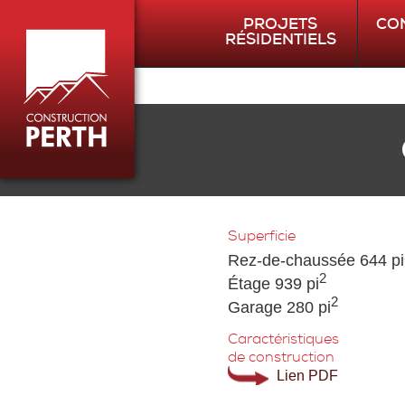
PROJETS
CO
RÉSIDENTIELS
BOISÉ MISTRAL
DOMAINE DES
TOURTERELLES
BONNIEBROOK
Superficie
Rez-de-chaussée 644 pi
DOMAINE
2
DES FAUCONS
Étage 939 pi
2
Garage 280 pi
Caractéristiques
de construction
Lien PDF