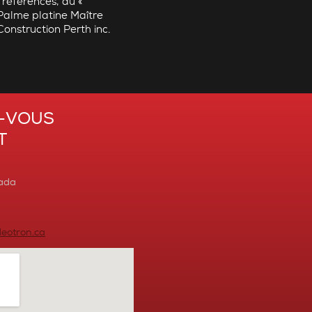
 références, du «
«Palme platine Maître
Construction Perth inc.
-VOUS
T
ada
deotron.ca