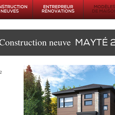
NSTRUCTION
ENTREPREUR
MODÈLE
NEUVES
RÉNOVATIONS
DE MAISO
AGRANDISSEMENT
HIRONDELL
Construction neuve
MAYTÉ 
EXTÉRIEUR
CASA
TRANSFORMATION
ANNA
ANCESTRALE
BELLA
2
CHRISTELLE
GEAI BLEU