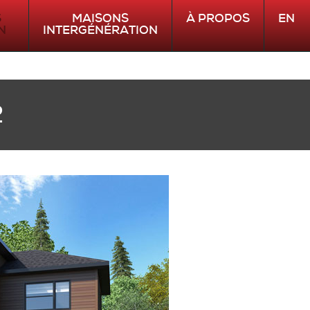
S
MAISONS
À PROPOS
EN
N
INTERGÉNÉRATION
E
SINTRA
2
CAPCOD
MIMI
HARFANG
L'INTER
PLAYA