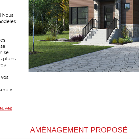
GENÈVRIER
s! Nous
OCÉANE
modèles
GOÉLAND
des
ise
n se
TAINOS
s plans
vos
TOUS LES 
 vos
serons
neuves
AMÉNAGEMENT PROPOSÉ