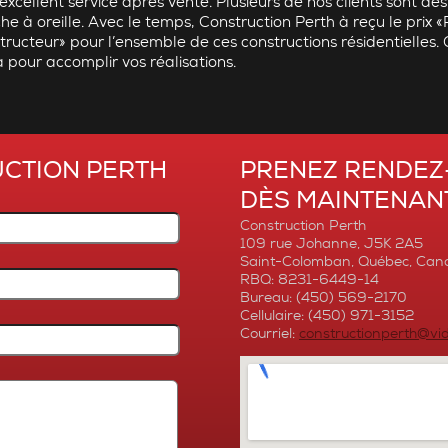
excellent service après vente. Plusieurs de nos clients sont des
e à oreille. Avec le temps, Construction Perth à reçu le prix 
ructeur» pour l’ensemble de ces constructions résidentielles. 
à pour accomplir vos réalisations.
UCTION PERTH
PRENEZ RENDEZ
DÈS MAINTENAN
Construction Perth
109 rue Johanne, J5K 2A5
Saint-Colomban, Québec, Can
RBQ: 8231-6449-14
Bureau: (450) 569-2170
Cellulaire: (450) 971-3152
Courriel:
constructionperth@vi