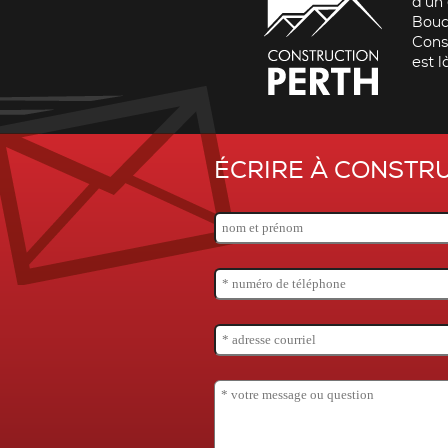
d’un 
Bouch
Const
est l
ÉCRIRE À CONSTR