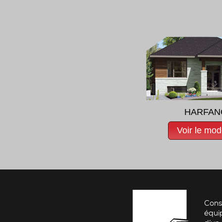
HARFAN
Voir le mod
Cons
équi